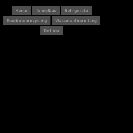
Home
Tunnelbau
Bohrgeräte
Restbetonrecycling
Wasseraufbereitung
Defiber
Tunnelbagger R944C T
Liebherr
Fabrikat:
R944C T, gebraucht
Type:
Baujahr:
2008
Seriennummer:
7.400
Betriebsstunden: