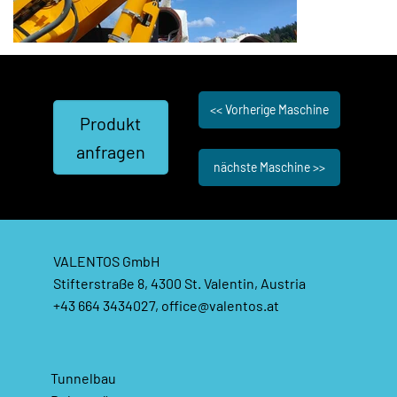
<< Vorherige Maschine
Produkt
anfragen
nächste Maschine >>
VALENTOS GmbH
Stifterstraße 8, 4300 St. Valentin, Austria
+43 664 3434027,
office@valentos.at
Tunnelbau