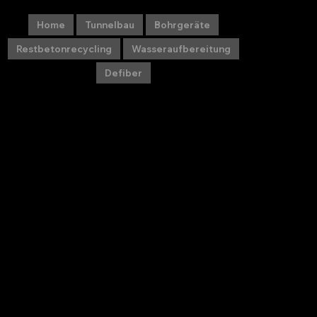
Home
Tunnelbau
Bohrgeräte
Restbetonrecycling
Wasseraufbereitung
Defiber
Übertage-Bohrgerät
Atlas Copco
Fabrikat:
Boomer ROC F7CR, gebraucht
Type:
Baujahr:
2006
Seriennummer:
AVO06A1302
Motorstunden:
17.711
Betriebsstunden:
(Motor neu approx. 2.000